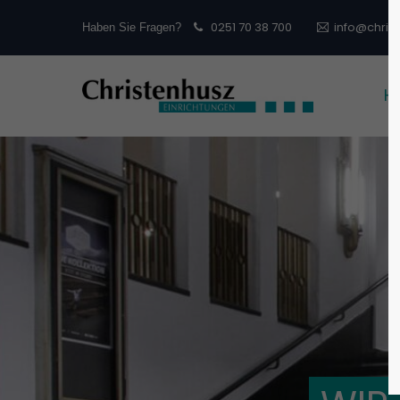
0251 70 38 700
info@chris
Haben Sie Fragen?
Login
Sup
H
Lorem 
Benutzername
2
Passwort
We offe
Anmelden
custo
Mon - 
Register
|
Lost your password?
(GMT +