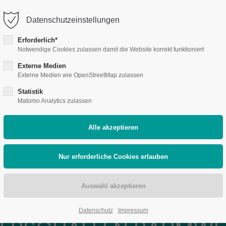
tenhusz.de
Datenschutzeinstellungen
port
Get in touch
Erforderlich*
Notwendige Cookies zulassen damit die Website korrekt funktioniert
ome
Brand Retail
Facheinzelhandel
Praxis
ipsum dolor sit amet:
Cybersteel Inc.
Externe Medien
376-293 City Road, Suite 
Externe Medien wie OpenStreetMap zulassen
San Francisco, CA 94102
4h
Statistik
Matomo Analytics zulassen
/ 365days
Have any questions?
+44 1234 567 890
Drop us a line
r support for our
info@yourdomain.com
mers
Fri 8:00am - 5:00pm
1)
Von der Idee bis zur Umsetzung
Datenschutz
Impressum