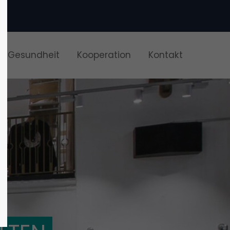
About us
 & Gesundheit
Kooperation
Kontakt
Lorem ipsum dolor sit amet,
600
consectetuer adipiscing elit.
Aenean commodo ligula eget
dolor. Aenean massa. Cum sociis
natoque penatibus et magnis dis
parturient montes, nascetur
ridiculus mus. Donec quam felis,
ultricies nec.