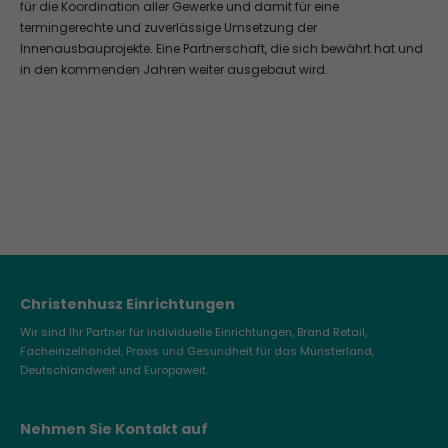
für die Koordination aller Gewerke und damit für eine
Lorem ipsum dolor sit amet, consectetuer adipiscing
termingerechte und zuverlässige Umsetzung der
elit.
Innenausbauprojekte. Eine Partnerschaft, die sich bewährt hat und
Aenean commodo ligula eget dolor. Aenean massa. Cum
in den kommenden Jahren weiter ausgebaut wird.
sociis natoque penatibus et magnis dis parturient montes,
nascetur ridiculus mus. Donec quam felis, ultricies nec.
Christenhusz Einrichtungen
Wir sind Ihr Partner für individuelle Einrichtungen, Brand Retail,
Facheinzelhandel, Praxis und Gesundheit für das Münsterland,
Deutschlandweit und Europaweit.
Nehmen Sie Kontakt auf