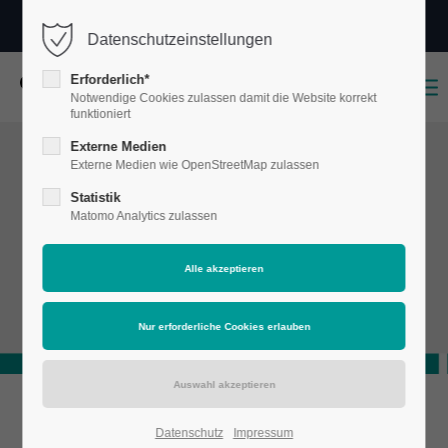
0251 70 38 700
info@christenhusz.de
Datenschutzeinstellungen
Login
Erforderlich*
Benutzername
Notwendige Cookies zulassen damit die Website korrekt
funktioniert
Externe Medien
Externe Medien wie OpenStreetMap zulassen
Passwort
Statistik
Matomo Analytics zulassen
Anmelden
Register
|
Lost your password?
Support
Lorem ipsum dolor sit amet:
Datenschutz
Impressum