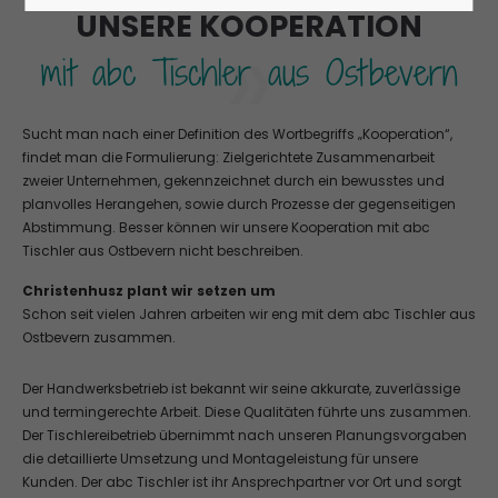
24h
UNSERE KOOPERATION
»
/ 365days
mit abc Tischler aus Ostbevern
We offer support for our customers
Sucht man nach einer Definition des Wortbegriffs „Kooperation“,
Mon - Fri 8:00am - 5:00pm
(GMT +1)
findet man die Formulierung: Zielgerichtete Zusammenarbeit
zweier Unternehmen, gekennzeichnet durch ein bewusstes und
Get in touch
planvolles Herangehen, sowie durch Prozesse der gegenseitigen
Abstimmung. Besser können wir unsere Kooperation mit abc
Cybersteel Inc.
Tischler aus Ostbevern nicht beschreiben.
376-293 City Road, Suite 600
San Francisco, CA 94102
Christenhusz plant wir setzen um
Schon seit vielen Jahren arbeiten wir eng mit dem abc Tischler aus
Have any questions?
Ostbevern zusammen.
+44 1234 567 890
Der Handwerksbetrieb ist bekannt wir seine akkurate, zuverlässige
Drop us a line
und termingerechte Arbeit. Diese Qualitäten führte uns zusammen.
info@yourdomain.com
Der Tischlereibetrieb übernimmt nach unseren Planungsvorgaben
die detaillierte Umsetzung und Montageleistung für unsere
About us
Kunden. Der abc Tischler ist ihr Ansprechpartner vor Ort und sorgt